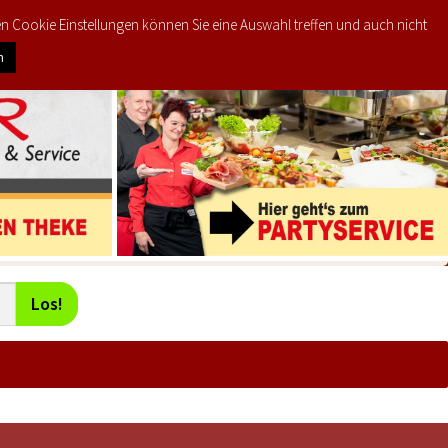
den Cookie Einstellungen können Sie eine Auswahl treffen und auch nicht
0
KTE
MEIN KONTO
€
0,00
n
Los!