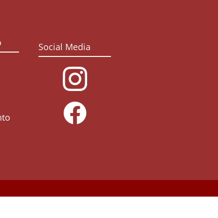
o
Social Media
nto