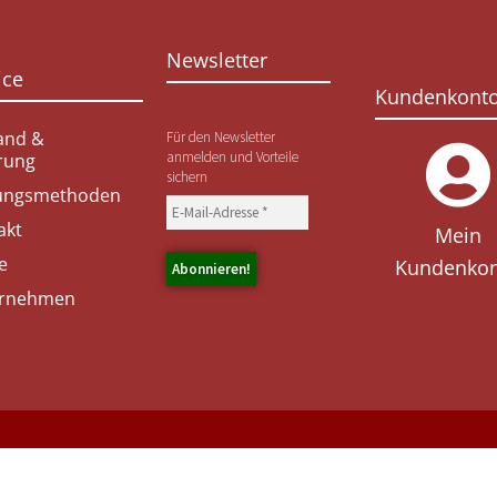
Newsletter
ice
Kundenkont
and &
Für den Newsletter
anmelden und Vorteile
erung
sichern
ungsmethoden
akt
Mein
e
Kundenko
rnehmen