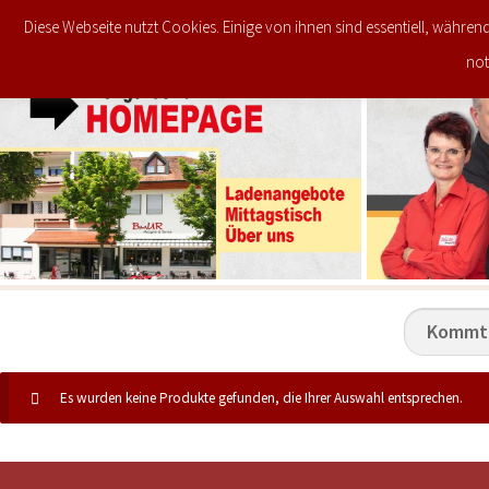
Diese Webseite nutzt Cookies. Einige von ihnen sind essentiell, währen
JETZT IM ANGEBOT
STARTSEITE
not
Es wurden keine Produkte gefunden, die Ihrer Auswahl entsprechen.