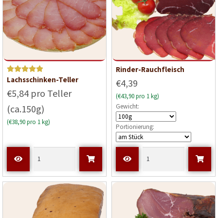
Rinder-Rauchfleisch
Bewerte
Lachsschinken-Teller
€4,39
t mit
5
€5,84 pro Teller
(€43,90 pro 1 kg)
von 5
Gewicht:
(ca.150g)
(€38,90 pro 1 kg)
Portionierung: