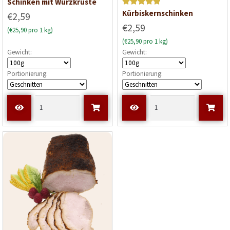
Schinken mit Würzkruste
Bewerte
Kürbiskernschinken
€2,59
t mit
5
€2,59
(€25,90 pro 1 kg)
von 5
(€25,90 pro 1 kg)
Gewicht:
Gewicht:
Portionierung:
Portionierung: