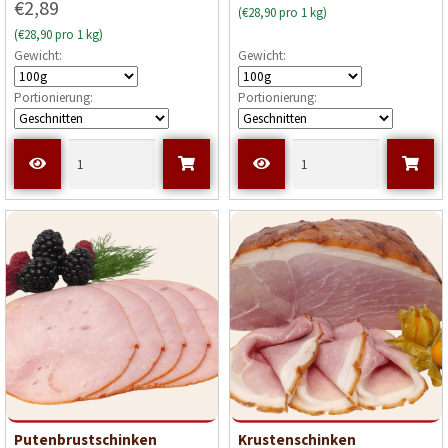
€2,89
(€28,90 pro 1 kg)
von 5
(€28,90 pro 1 kg)
Gewicht:
Gewicht:
Portionierung:
Portionierung:
Putenbrustschinken
Krustenschinken