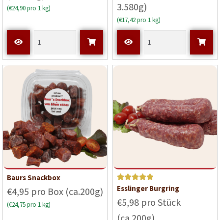
3.580g)
(€24,90 pro 1 kg)
(€17,42 pro 1 kg)
Baurs Snackbox
Bewerte
Esslinger Burgring
€4,95 pro Box (ca.200g)
t mit
5
€5,98 pro Stück
(€24,75 pro 1 kg)
von 5
(ca.200g)