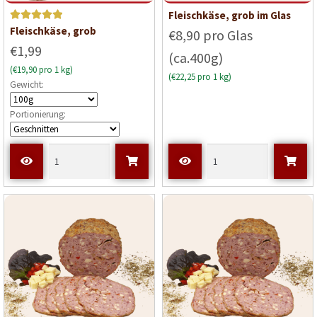
Fleischkäse, grob im Glas
Bewerte
Fleischkäse, grob
€8,90 pro Glas
t mit
5
€1,99
(ca.400g)
von 5
(€19,90 pro 1 kg)
(€22,25 pro 1 kg)
Gewicht:
Portionierung: