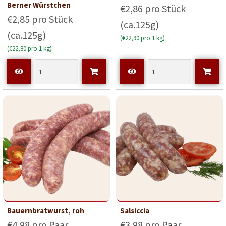
Bewerte
Berner Würstchen
€2,86 pro Stück
t mit
5
€2,85 pro Stück
(ca.125g)
von 5
(ca.125g)
(€22,90 pro 1 kg)
(€22,80 pro 1 kg)
Bauernbratwurst, roh
Salsiccia
€4,98 pro Paar
€3,98 pro Paar