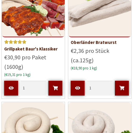
Oberländer Bratwurst
Bewerte
Grillpaket Baur's Klassiker
€2,36 pro Stück
t mit
5
€30,90 pro Paket
(ca.125g)
von 5
(1600g)
(€18,90 pro 1 kg)
(€19,31 pro 1 kg)