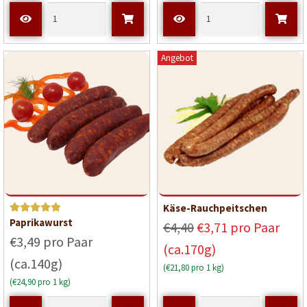
Angebot
Käse-Rauchpeitschen
Bewerte
Paprikawurst
€4,40
€3,71 pro Paar
t mit
5
€3,49 pro Paar
(ca.170g)
von 5
(ca.140g)
(€21,80 pro 1 kg)
(€24,90 pro 1 kg)