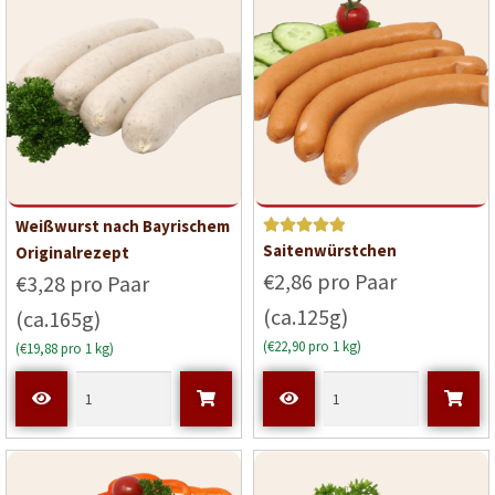
Weißwurst nach Bayrischem
Bewerte
Saitenwürstchen
Originalrezept
t mit
5
€2,86 pro Paar
€3,28 pro Paar
von 5
(ca.125g)
(ca.165g)
(€22,90 pro 1 kg)
(€19,88 pro 1 kg)