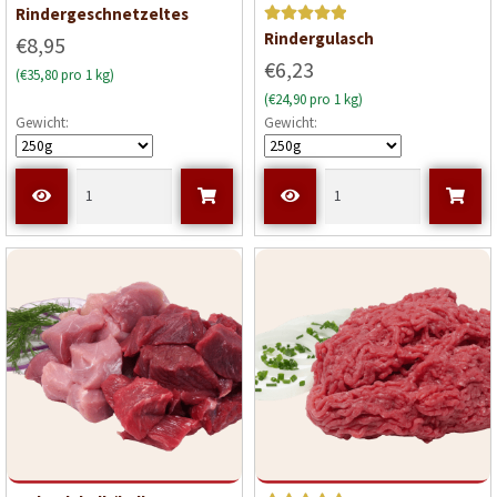
Rindergeschnetzeltes
Bewerte
Rindergulasch
€8,95
t mit
5
€6,23
(€35,80 pro 1 kg)
von 5
(€24,90 pro 1 kg)
Gewicht:
Gewicht: