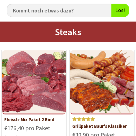
Los!
Steaks
Fleisch-Mix Paket 2 Rind
Bewerte
Grillpaket Baur's Klassiker
€176,40 pro Paket
t mit
5
€30,90 pro Paket