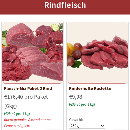
Rindfleisch
Fleisch-Mix Paket 2 Rind
Rinderhüfte Raclette
€176,40 pro Paket
€9,98
(€39,90 pro 1 kg)
(6kg)
(€29,40 pro 1 kg)
überregionaler Versand nur per
Gewicht:
Express möglich!