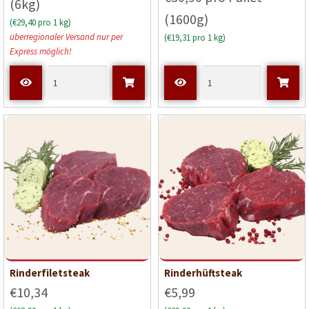
(6kg)
von 5
(1600g)
(€29,40 pro 1 kg)
überregionaler Versand nur per
(€19,31 pro 1 kg)
Express möglich!
Rinderfiletsteak
Rinderhüftsteak
€10,34
€5,99