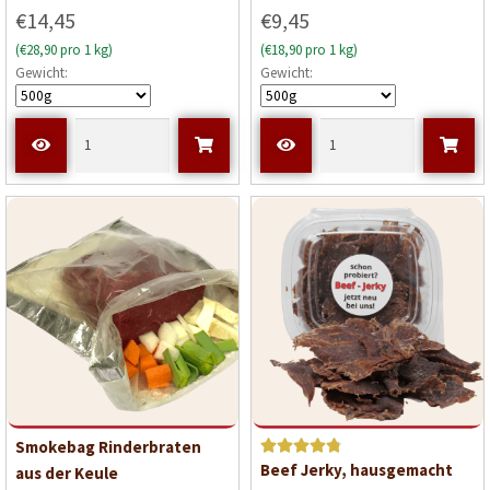
€14,45
€9,45
(€28,90 pro 1 kg)
(€18,90 pro 1 kg)
Gewicht:
Gewicht:
Smokebag Rinderbraten
Bewerte
Beef Jerky, hausgemacht
aus der Keule
t mit