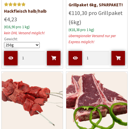
Grillpaket 6kg, SPARPAKET!
Bewerte
Hackfleisch halb/halb
€110,30 pro Grillpaket
t mit
5
€4,23
(6kg)
von 5
(€16,90 pro 1 kg)
(€18,38 pro 1 kg)
kein DHL Versand möglich!
überregionaler Versand nur per
Gewicht:
Express möglich!