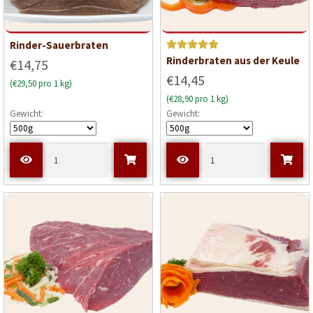
Rinder-Sauerbraten
Bewerte
Rinderbraten aus der Keule
€14,75
t mit
5
€14,45
(€29,50 pro 1 kg)
von 5
(€28,90 pro 1 kg)
Gewicht:
Gewicht: