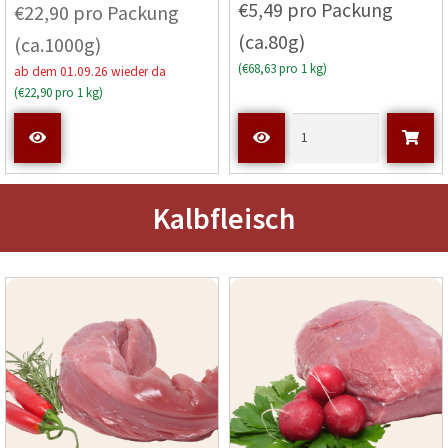
€5,49 pro Packung
€22,90 pro Packung
4.83
von
(ca.80g)
(ca.1000g)
5
(€68,63 pro 1 kg)
ab dem 01.09.26 wieder da
(€22,90 pro 1 kg)
Kalbfleisch