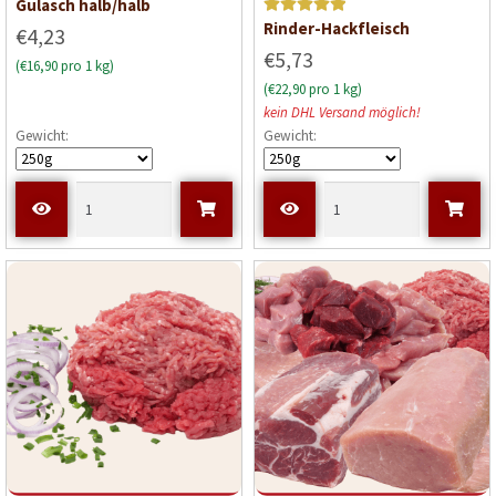
Gulasch halb/halb
Bewerte
Rinder-Hackfleisch
€4,23
t mit
5
€5,73
(€16,90 pro 1 kg)
von 5
(€22,90 pro 1 kg)
kein DHL Versand möglich!
Gewicht:
Gewicht: