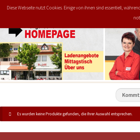
Diese Webseite nutzt Cookies. Einige von ihnen sind essentiell, währen
JETZT IM ANGEBOT
STARTSEITE
not
Es wurden keine Produkte gefunden, die Ihrer Auswahl entsprechen.