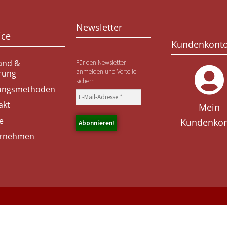
Newsletter
ice
Kundenkont
and &
Für den Newsletter
anmelden und Vorteile
erung
sichern
ungsmethoden
akt
Mein
e
Kundenko
rnehmen