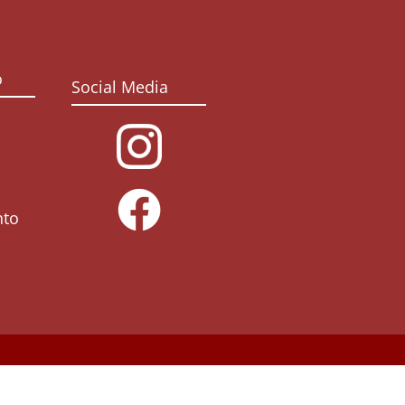
o
Social Media
nto