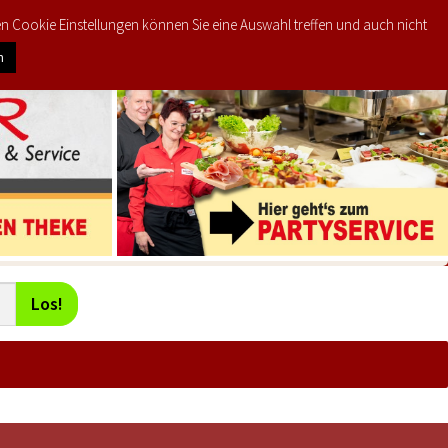
den Cookie Einstellungen können Sie eine Auswahl treffen und auch nicht
0
PRODUKTE
MEIN KONTO
€
0,00
n
Los!