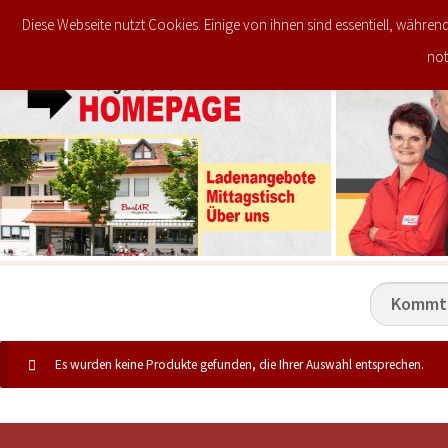
Diese Webseite nutzt Cookies. Einige von ihnen sind essentiell, währen
JETZT IM ANGEBOT
STARTSEITE
not
Es wurden keine Produkte gefunden, die Ihrer Auswahl entsprechen.