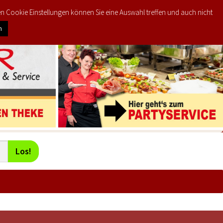
den Cookie Einstellungen können Sie eine Auswahl treffen und auch nicht
0
KTE
MEIN KONTO
€
0,00
n
Los!