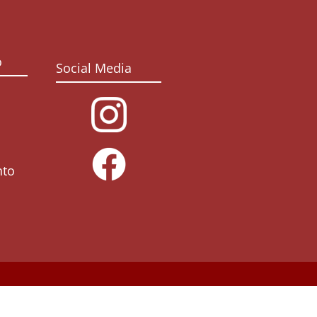
o
Social Media
nto