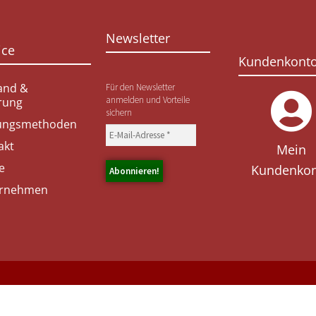
Newsletter
ice
Kundenkont
and &
Für den Newsletter
anmelden und Vorteile
erung
sichern
ungsmethoden
akt
Mein
e
Kundenko
rnehmen