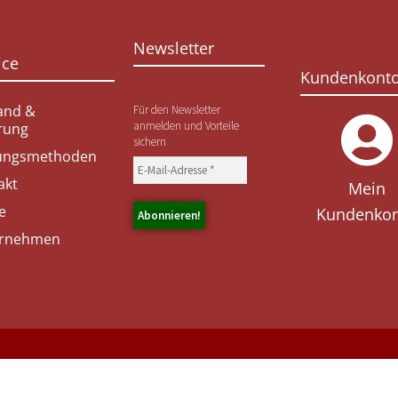
Newsletter
ice
Kundenkont
and &
Für den Newsletter
anmelden und Vorteile
erung
sichern
ungsmethoden
akt
Mein
e
Kundenko
rnehmen