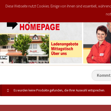
Diese Webseite nutzt Cookies. Einige von ihnen sind essentiell, währen
JETZT IM ANGEBOT
STARTSEITE
not
Es wurden keine Produkte gefunden, die Ihrer Auswahl entsprechen.