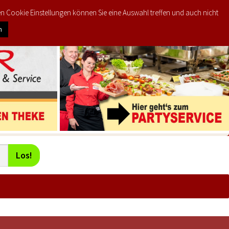
den Cookie Einstellungen können Sie eine Auswahl treffen und auch nicht
0
KTE
MEIN KONTO
€
0,00
n
Los!