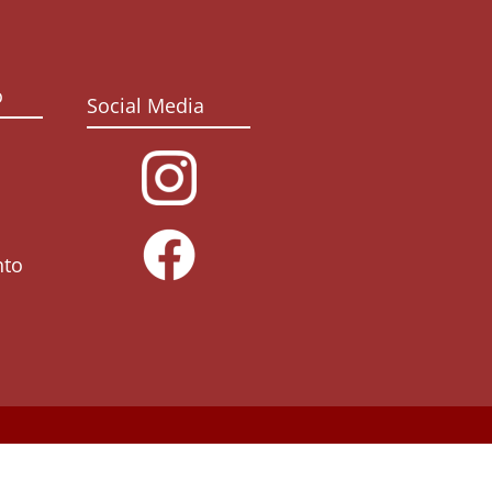
o
Social Media
nto