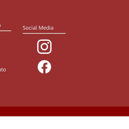
o
Social Media
nto