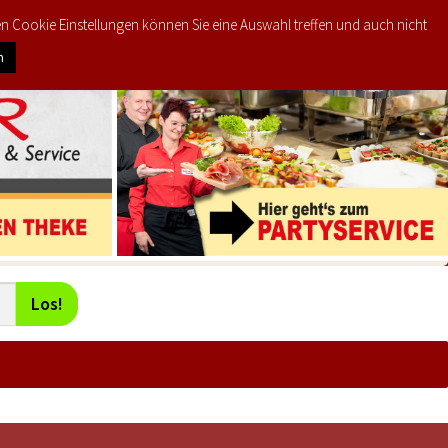
den Cookie Einstellungen können Sie eine Auswahl treffen und auch nicht
0
KTE
MEIN KONTO
€
0,00
n
Los!