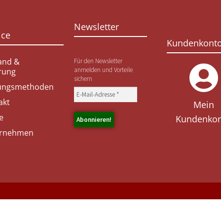
Newsletter
ice
Kundenkont
and &
Für den Newsletter
anmelden und Vorteile
erung
sichern
ungsmethoden
akt
Mein
e
Kundenko
rnehmen