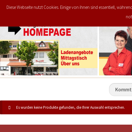
Diese Webseite nutzt Cookies. Einige von ihnen sind essentiell, währen
JETZT IM ANGEBOT
STARTSEITE
not
Es wurden keine Produkte gefunden, die Ihrer Auswahl entsprechen.