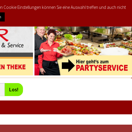
den Cookie Einstellungen können Sie eine Auswahl treffen und auch nicht
0
KTE
MEIN KONTO
€
0,00
n
Los!