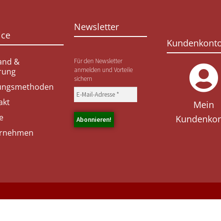
Newsletter
ice
Kundenkont
and &
Für den Newsletter
anmelden und Vorteile
erung
sichern
ungsmethoden
akt
Mein
e
Kundenko
rnehmen