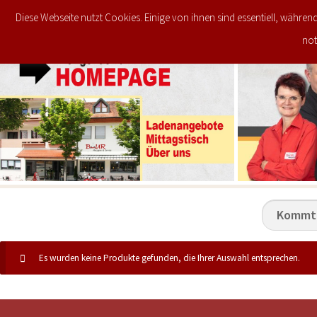
Diese Webseite nutzt Cookies. Einige von ihnen sind essentiell, währen
JETZT IM ANGEBOT
STARTSEITE
not
Es wurden keine Produkte gefunden, die Ihrer Auswahl entsprechen.