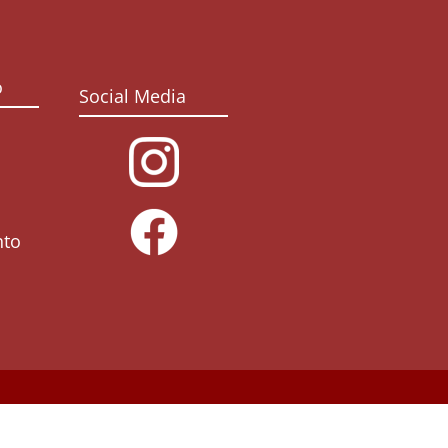
o
Social Media
nto