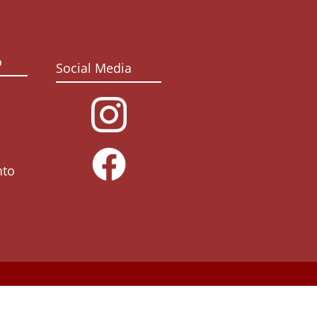
o
Social Media
nto