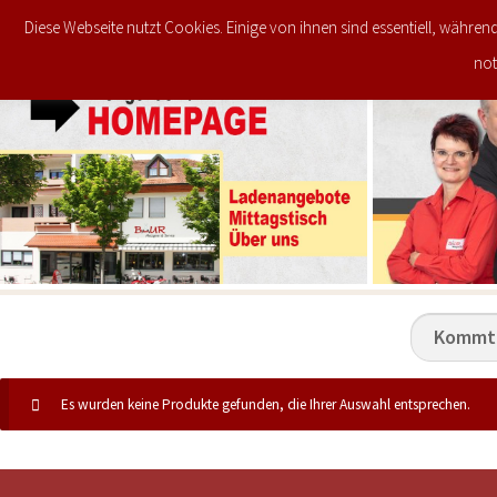
Diese Webseite nutzt Cookies. Einige von ihnen sind essentiell, währen
JETZT IM ANGEBOT
STARTSEITE
not
Es wurden keine Produkte gefunden, die Ihrer Auswahl entsprechen.