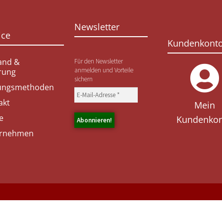
Newsletter
ice
Kundenkont
and &
Für den Newsletter
anmelden und Vorteile
erung
sichern
ungsmethoden
akt
Mein
e
Kundenko
rnehmen