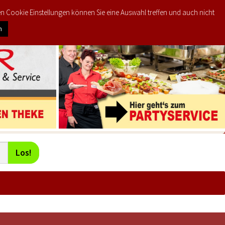
den Cookie Einstellungen können Sie eine Auswahl treffen und auch nicht
0
KTE
MEIN KONTO
€
0,00
n
Los!