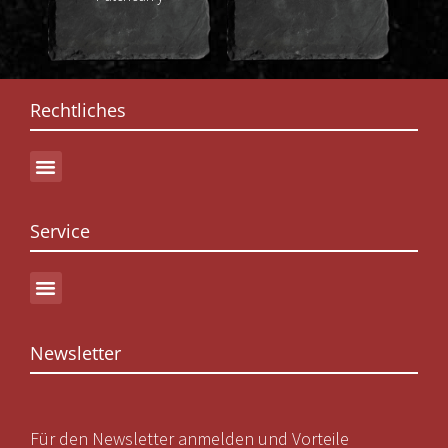
Rah
Rechtliches
Service
Newsletter
Für den Newsletter anmelden und Vorteile