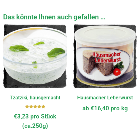
Das könnte Ihnen auch gefallen …
Tzatziki, hausgemacht
Hausmacher Leberwurst
ab
€
16,40
pro kg
Bewerte
€
3,23
pro Stück
t mit
5.00
von
(ca.250g)
5