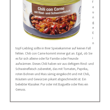
f
e
u
ri
g
e
E
i
n
topf-Liebling sollte in Ihrer Speisekammer auf keinen Fall
fehlen. Chili con Carne kommt immer gut an. Egal, ob Sie
es für sich alleine oder für Familie oder Freunde
aufwärmen. Dieses Chili haben wir aus deftigem Rind- und
Schweinefleisch zubereitet, das mit Tomaten, Paprika,
roten Bohnen und Mais sämig eingekocht und mit Chili,
Kräutern und Gewürzen pikant abgeschmeckt ist. Ein
beliebter Klassiker. Pur oder mit Baguette oder Reis ein
Genuss.