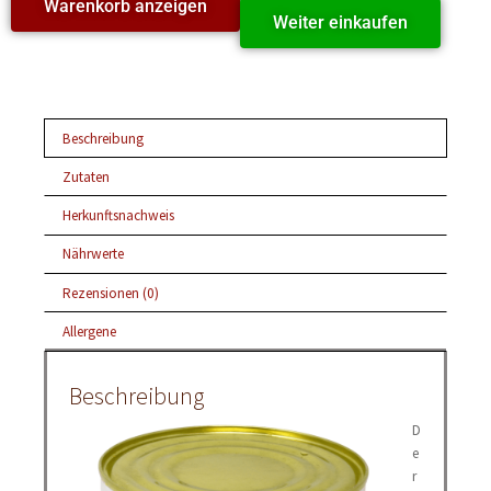
Warenkorb anzeigen
Weiter einkaufen
Beschreibung
Zutaten
Herkunftsnachweis
Nährwerte
Rezensionen (0)
Allergene
Beschreibung
D
e
r