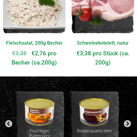
Fleischsalat, 200g Becher
Schweinekotelett, natur
€
3,38
€
2,76
pro
€
3,38
pro Stück (ca.
Becher (ca.200g)
200g)
h
Fruchtiges
Rindersauerbraten
Putencurry