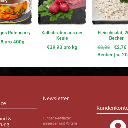
iges Putencurry
Kalbsbraten aus der
Fleischsalat, 
Keule
Becher
28
pro 400g
€
39,90
pro kg
€
3,38
€
2,76
Becher (ca.2
Newsletter
ice
Kundenkont
and &
Für den Newsletter
anmelden und Vorteile
erung