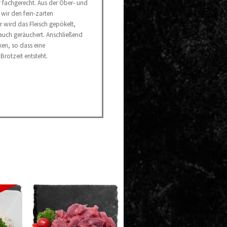
 fachgerecht. Aus der Ober- und
n wir den fein-zarten
ür wird das Fleisch gepökelt,
auch geräuchert. Anschließend
en, so dass eine
 Brotzeit entsteht.