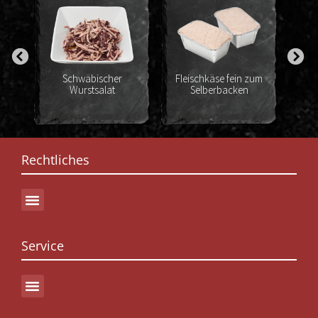
zum
Schwäbischer
Fleischkäse fein zum
Wurstsalat
Selberbacken
G
Rechtliches
Service