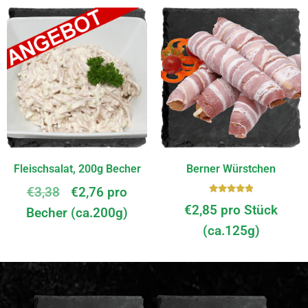
Fleischsalat, 200g Becher
Berner Würstchen
€
3,38
€
2,76
pro
Bewerte
€
2,85
pro Stück
Becher (ca.200g)
t mit
5.00
von
(ca.125g)
5