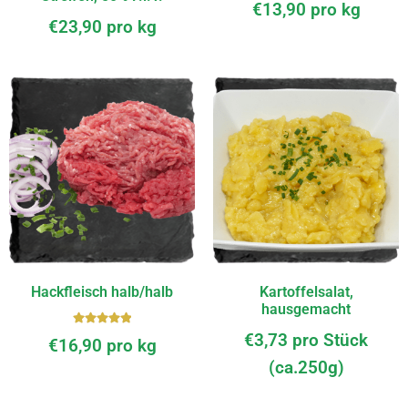
€
13,90
pro kg
€
23,90
pro kg
Hackfleisch halb/halb
Kartoffelsalat,
hausgemacht
Bewerte
€
3,73
pro Stück
€
16,90
pro kg
t mit
(ca.250g)
5.00
von
5