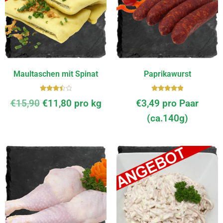
Maultaschen mit Spinat
Paprikawurst
Bewer
Bewerte
€
15,90
€
11,80
pro kg
€
3,49
pro Paar
tet
t mit
mit
5.00
von
(ca.140g)
3.50
5
von 5