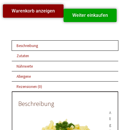
Warenkorb anzeigen
Weiter einkaufen
Beschreibung
Zutaten
Nährwerte
Allergene
Rezensionen (0)
Beschreibung
A
ll
g