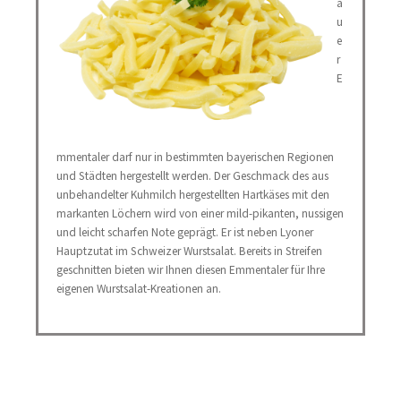
ä
u
e
r
E
mmentaler darf nur in bestimmten bayerischen Regionen
und Städten hergestellt werden. Der Geschmack des aus
unbehandelter Kuhmilch hergestellten Hartkäses mit den
markanten Löchern wird von einer mild-pikanten, nussigen
und leicht scharfen Note geprägt. Er ist neben Lyoner
Hauptzutat im Schweizer Wurstsalat. Bereits in Streifen
geschnitten bieten wir Ihnen diesen Emmentaler für Ihre
eigenen Wurstsalat-Kreationen an.