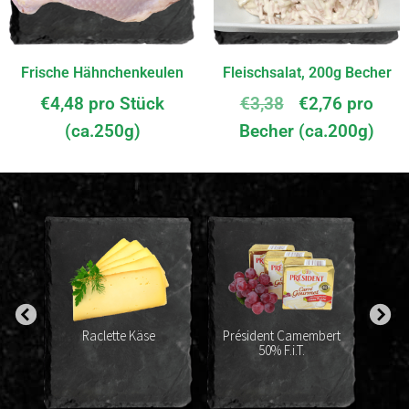
Frische Hähnchenkeulen
Fleischsalat, 200g Becher
€
4,48
pro Stück
€
3,38
€
2,76
pro
(ca.250g)
Becher (ca.200g)
%
Raclette Käse
Président Camembert
50% F.i.T.