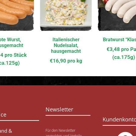
ote Wurst,
Italienischer
Bratwurst “Klas
usgemacht
Nudelsalat,
€
3,48
pro Pa
hausgemacht
24
pro Stück
(ca.175g)
€
16,90
pro kg
ca.125g)
Newsletter
ice
Kundenkont
and &
Für den Newsletter
anmelden und Vorteile