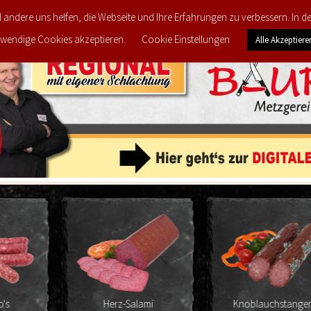
d andere uns helfen, die Webseite und Ihre Erfahrungen zu verbessern. In 
FEEDBACK
MEINE LIEBLINGS-PRODUKTE
PRODU
wendige Cookies akzeptieren.
Cookie Einstellungen
Alle Akzeptiere
Herz-Salami
Knoblauchstangerl