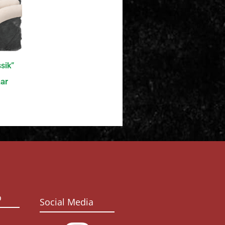
sik”
ar
o
Social Media