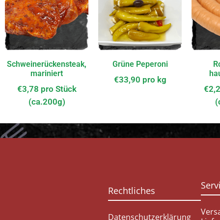
Schweinerückensteak,
Grüne Peperoni
R
mariniert
ha
€
33,90
pro kg
€
3,78
pro Stück
€
2,
(ca.200g)
(
Serv
Rechtliches
Vers
Datenschutzerklärung