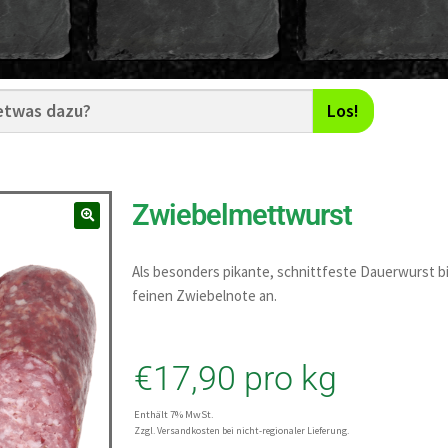
Los!
Zwiebelmettwurst
Als besonders pikante, schnittfeste Dauerwurst b
feinen Zwiebelnote an.
€
17,90
pro kg
Enthält 7% MwSt.
Zzgl. Versandkosten bei nicht-regionaler Lieferung.