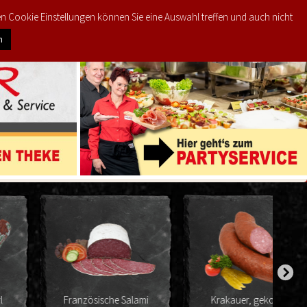
den Cookie Einstellungen können Sie eine Auswahl treffen und auch nicht
0
KTE
MEIN KONTO
€
0,00
n
Französische Salami
Krakauer, gekocht