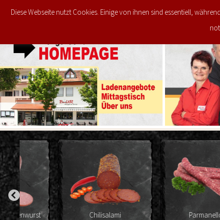
Diese Webseite nutzt Cookies. Einige von ihnen sind essentiell, währen
JETZT IM ANGEBOT
STARTSEITE
not
st
Chilisalami
Parmanello's