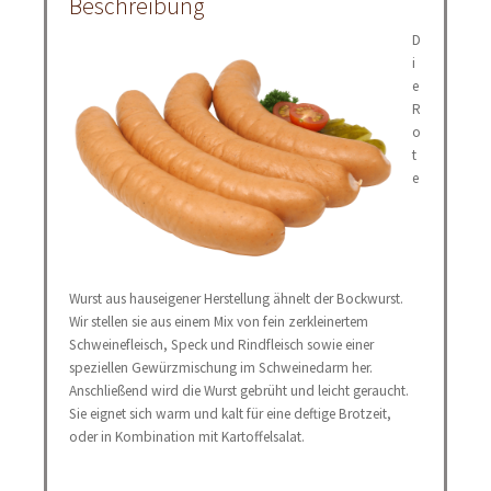
Beschreibung
D
i
e
R
o
t
e
Wurst aus hauseigener Herstellung ähnelt der Bockwurst.
Wir stellen sie aus einem Mix von fein zerkleinertem
Schweinefleisch, Speck und Rindfleisch sowie einer
speziellen Gewürzmischung im Schweinedarm her.
Anschließend wird die Wurst gebrüht und leicht geraucht.
Sie eignet sich warm und kalt für eine deftige Brotzeit,
oder in Kombination mit Kartoffelsalat.