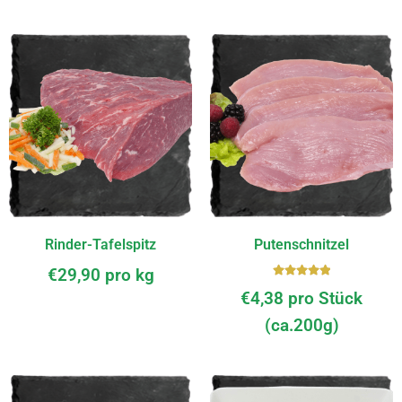
Rinder-Tafelspitz
Putenschnitzel
€
29,90
pro kg
Bewerte
€
4,38
pro Stück
t mit
5.00
von
(ca.200g)
5