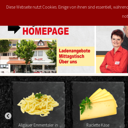
Diese Webseite nutzt Cookies. Einige von ihnen sind essentiell, währen
JETZT IM ANGEBOT
STARTSEITE
not
n
Raclette Käse
Président Camembert 50%