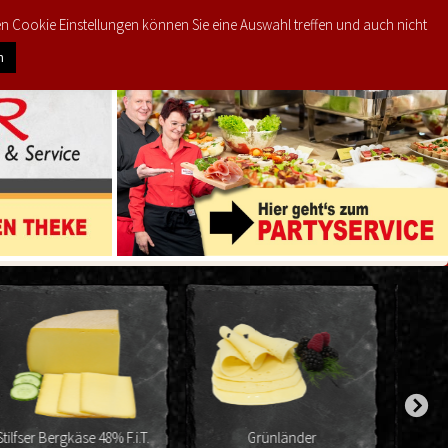
den Cookie Einstellungen können Sie eine Auswahl treffen und auch nicht
0
KTE
MEIN KONTO
€
0,00
n
Grünländer
Grünländer Käse 48% F.i.T.