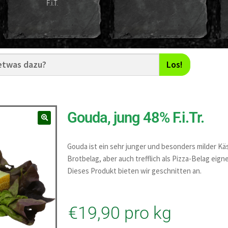
Los!
Gouda, jung 48% F.i.Tr.
Gouda ist ein sehr junger und besonders milder Käs
Brotbelag, aber auch trefflich als Pizza-Belag eigne
Dieses Produkt bieten wir geschnitten an.
€
19,90
pro kg