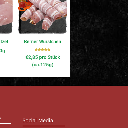
tzel
Berner Würstchen
00g
Bewerte
€
2,85
pro Stück
t mit
5.00
von
(ca.125g)
5
o
Social Media