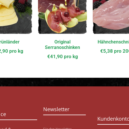
rünländer
Original
Hähnchenschni
Serranoschinken
2,90
pro kg
€
5,38
pro 2
€
41,90
pro kg
Newsletter
ice
Kundenkont