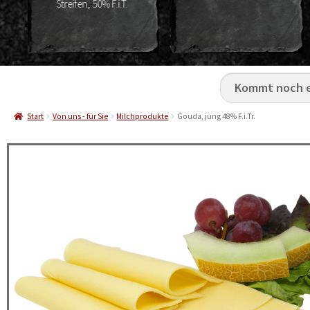
F.i.T.
Start
Von uns - für Sie
Milchprodukte
Gouda, jung 48% F.i.Tr.