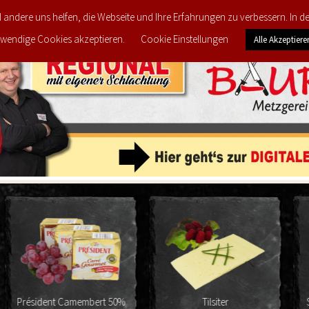
d andere uns helfen, die Webseite und Ihre Erfahrungen zu verbessern. In 
FEEDBACK
MEINE LIEBLINGS-PRODUKTE
PRODU
wendige Cookies akzeptieren.
Cookie Einstellungen
Alle Akzeptiere
Tilsiter
Stilfser Bergkäse 48% F.i.T.