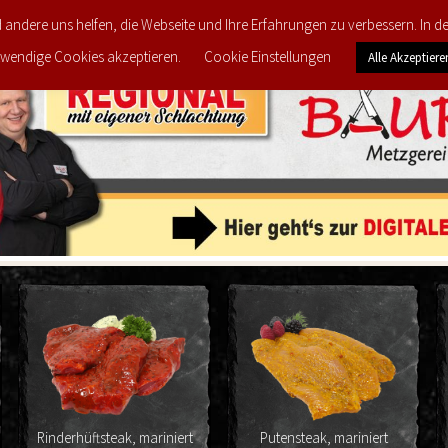
d andere uns helfen, die Webseite und Ihre Erfahrungen zu verbessern. In 
FEEDBACK
MEINE LIEBLINGS-PRODUKTE
PRODU
wendige Cookies akzeptieren.
Cookie Einstellungen
Alle Akzeptiere
Rinderhüftsteak, mariniert
Putensteak, mariniert