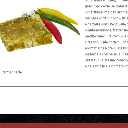
Schafskäse eingelegt in Öl-
geschmackvolle Delikatesse,
Schafskäses mit den Aromen 
Der Käse wird in hochwerti
eine zarte Konsistenz verlei
Kräutermarinade, bestehend
mediterranen Kräutern wie
Oregano, verleiht dem Scha
aromatische Note. Diese kös
perfekt als Vorspeise, auf ei
Zutat für Salate und Sandw
einzigartigen Geschmack vo
äutermarinade!