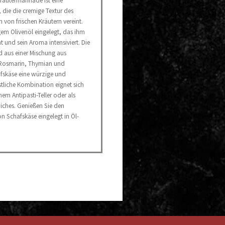
Kräutermarinade ist eine
 die die cremige Textur des
von frischen Kräutern vereint.
gem Olivenöl eingelegt, das ihm
ht und sein Aroma intensiviert. Die
 aus einer Mischung aus
 Rosmarin, Thymian und
fskäse eine würzige und
tliche Kombination eignet sich
nem Antipasti-Teller oder als
iches. Genießen Sie den
n Schafskäse eingelegt in Öl-