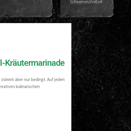
Schweineschnitzel
Cor
Öl-Kräutermarinade
 stimmt aber nur bedingt. Auf jeden
reativen kulinarischen