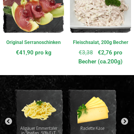
Original Serranoschinken
Fleischsalat, 200g Becher
€
41,90
pro kg
€
3,38
€
2,76
pro
Becher (ca.200g)
%
Allgäuer Emmentaler
Raclette Käse
in Streifen, 50% F.i.T.