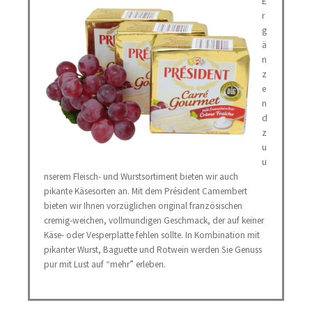
E
r
g
ä
n
z
e
n
d
z
u
u
nserem Fleisch- und Wurstsortiment bieten wir auch
pikante Käsesorten an. Mit dem Président Camembert
bieten wir Ihnen vorzüglichen original französischen
cremig-weichen, vollmundigen Geschmack, der auf keiner
Käse- oder Vesperplatte fehlen sollte. In Kombination mit
pikanter Wurst, Baguette und Rotwein werden Sie Genuss
pur mit Lust auf “mehr” erleben.