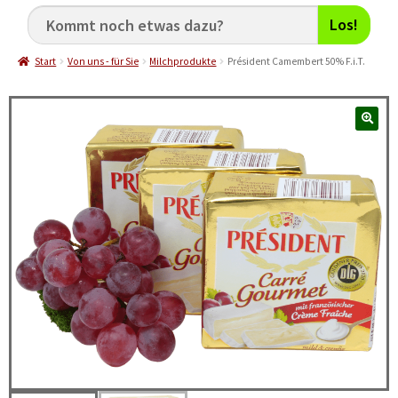
Los!
Start
Von uns - für Sie
Milchprodukte
Président Camembert 50% F.i.T.