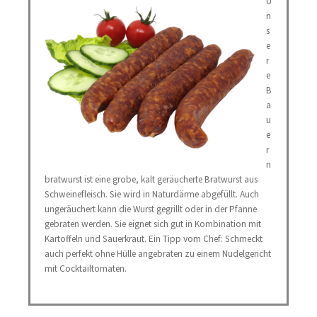
U
n
s
e
r
e
B
a
u
e
r
n
bratwurst ist eine grobe, kalt geräucherte Bratwurst aus
Schweinefleisch. Sie wird in Naturdärme abgefüllt. Auch
ungeräuchert kann die Wurst gegrillt oder in der Pfanne
gebraten werden. Sie eignet sich gut in Kombination mit
Kartoffeln und Sauerkraut. Ein Tipp vom Chef: Schmeckt
auch perfekt ohne Hülle angebraten zu einem Nudelgericht
mit Cocktailtomaten.