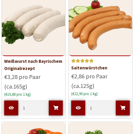
Weißwurst nach Bayrischem
Bewerte
Saitenwürstchen
Originalrezept
t mit
5
€2,86 pro Paar
€3,28 pro Paar
von 5
(ca.125g)
(ca.165g)
(€22,90 pro 1 kg)
(€19,88 pro 1 kg)