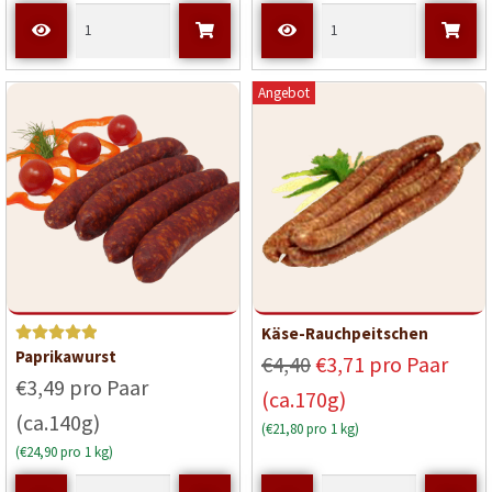
Angebot
Käse-Rauchpeitschen
Bewerte
Paprikawurst
€4,40
€3,71 pro Paar
t mit
5
€3,49 pro Paar
(ca.170g)
von 5
(ca.140g)
(€21,80 pro 1 kg)
(€24,90 pro 1 kg)