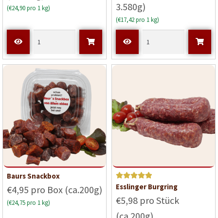
3.580g)
(€24,90 pro 1 kg)
(€17,42 pro 1 kg)
Baurs Snackbox
Bewerte
Esslinger Burgring
€4,95 pro Box (ca.200g)
t mit
5
€5,98 pro Stück
(€24,75 pro 1 kg)
von 5
(ca.200g)