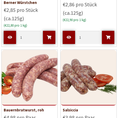
Bewerte
Berner Würstchen
€2,86 pro Stück
t mit
5
€2,85 pro Stück
(ca.125g)
von 5
(ca.125g)
(€22,90 pro 1 kg)
(€22,80 pro 1 kg)
Bauernbratwurst, roh
Salsiccia
€4,98 pro Paar
€3,98 pro Paar