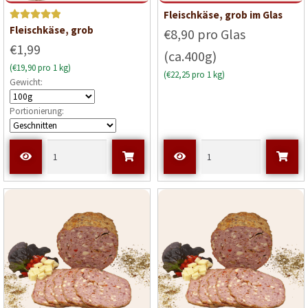
Fleischkäse, grob im Glas
Bewerte
Fleischkäse, grob
€8,90 pro Glas
t mit
5
€1,99
(ca.400g)
von 5
(€19,90 pro 1 kg)
(€22,25 pro 1 kg)
Gewicht:
Portionierung: