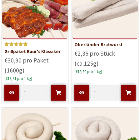
Oberländer Bratwurst
Bewerte
Grillpaket Baur's Klassiker
€2,36 pro Stück
t mit
5
€30,90 pro Paket
(ca.125g)
von 5
(1600g)
(€18,90 pro 1 kg)
(€19,31 pro 1 kg)