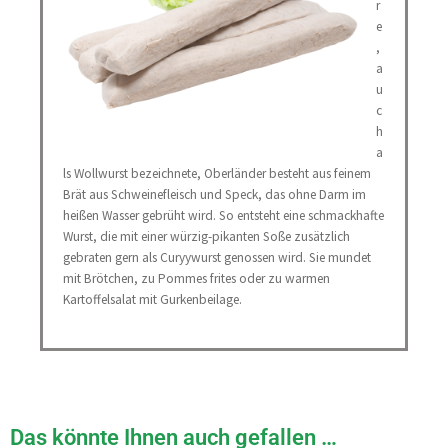
r
e
,
a
u
c
h
a
ls Wollwurst bezeichnete, Oberländer besteht aus feinem
Brät aus Schweinefleisch und Speck, das ohne Darm im
heißen Wasser gebrüht wird. So entsteht eine schmackhafte
Wurst, die mit einer würzig-pikanten Soße zusätzlich
gebraten gern als Curyywurst genossen wird. Sie mundet
mit Brötchen, zu Pommes frites oder zu warmen
Kartoffelsalat mit Gurkenbeilage.
Das könnte Ihnen auch gefallen …