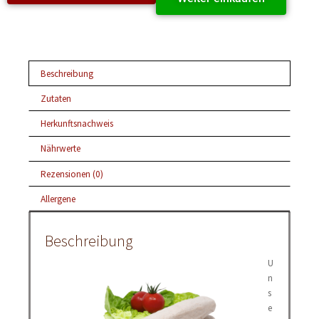
Beschreibung
Zutaten
Herkunftsnachweis
Nährwerte
Rezensionen (0)
Allergene
Beschreibung
U
n
s
e