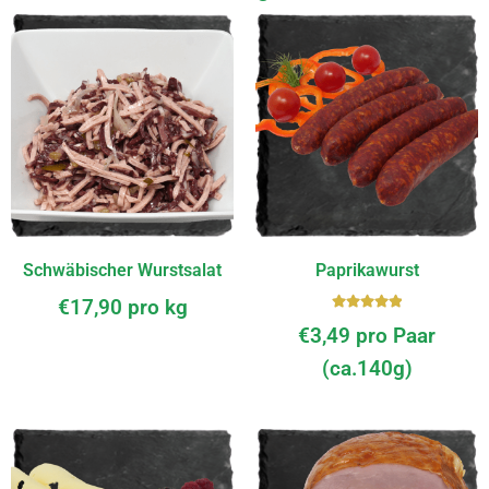
Schwäbischer Wurstsalat
Paprikawurst
€
17,90
pro kg
Bewerte
€
3,49
pro Paar
t mit
5.00
von
(ca.140g)
5