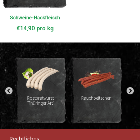
Schweine-Hackfleisch
€
14,90
pro kg
Rostbratwurst
Rauchpeitschen
"Thüringer Art"
Coc
Rechtliches