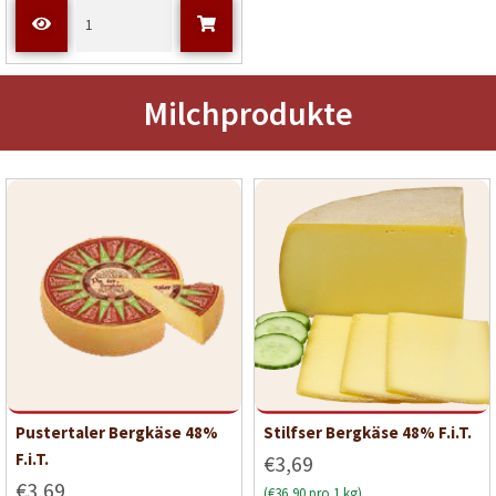
Milchprodukte
Pustertaler Bergkäse 48%
Stilfser Bergkäse 48% F.i.T.
F.i.T.
€3,69
€3,69
(€36,90 pro 1 kg)