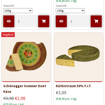
(€39,80 pro 1 kg)
Gewicht:
Gewicht:
Angebot
Schönegger Sommer Duet
Kürbistraum 50% F.i.T.
Käse
€3,89
€3,98
€2,98
(€38,90 pro 1 kg)
(€29,80 pro 1 kg)