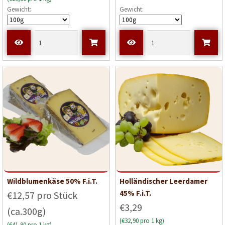
Gewicht:
Gewicht:
Wildblumenkäse 50% F.i.T.
Holländischer Leerdamer
45% F.i.T.
€12,57 pro Stück
€3,29
(ca.300g)
(€32,90 pro 1 kg)
(€41,90 pro 1 kg)