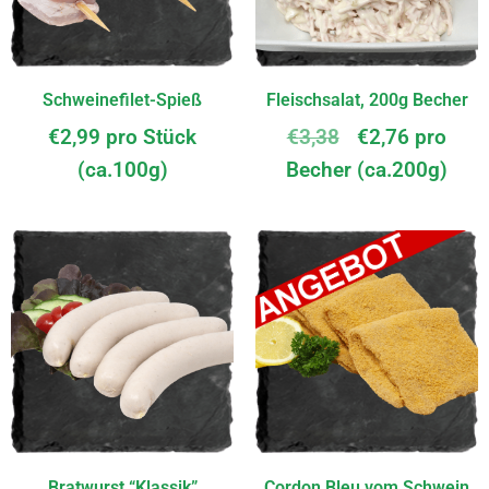
Schweinefilet-Spieß
Fleischsalat, 200g Becher
€
2,99
pro Stück
€
3,38
€
2,76
pro
(ca.100g)
Becher (ca.200g)
Bratwurst “Klassik”
Cordon Bleu vom Schwein