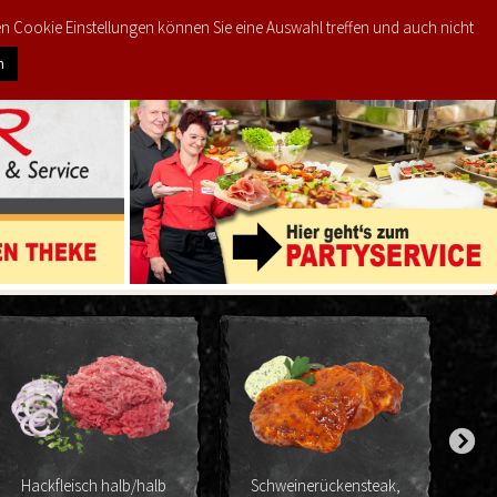
den Cookie Einstellungen können Sie eine Auswahl treffen und auch nicht
0
KTE
MEIN KONTO
€
0,00
n
eisch halb/halb
Schweinerückensteak,