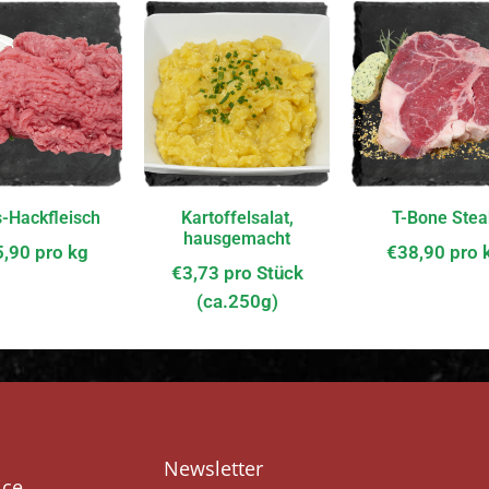
s-Hackfleisch
Kartoffelsalat,
T-Bone Stea
hausgemacht
5,90
pro kg
€
38,90
pro 
€
3,73
pro Stück
(ca.250g)
Newsletter
ice