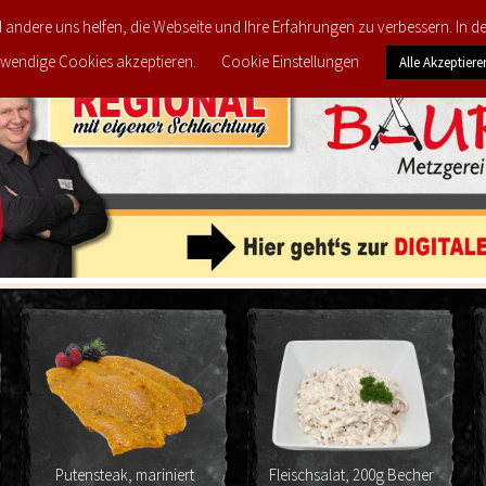
d andere uns helfen, die Webseite und Ihre Erfahrungen zu verbessern. In 
FEEDBACK
MEINE LIEBLINGS-PRODUKTE
PRODU
wendige Cookies akzeptieren.
Cookie Einstellungen
Alle Akzeptiere
utensteak, mariniert
Fleischsalat, 200g Becher
Hackfl