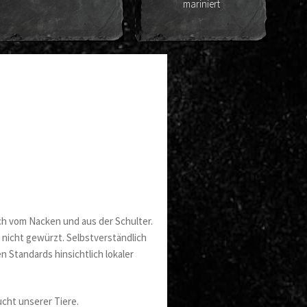
mariniert
Rinderhü
sch vom Nacken und aus der Schulter.
h nicht gewürzt. Selbstverständlich
en Standards hinsichtlich lokaler
cht unserer Tiere.