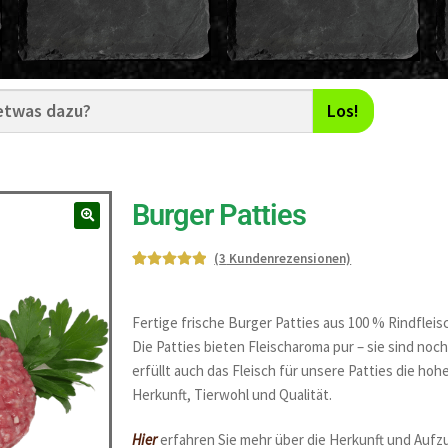
Los!
Burger Patties
(
3
Kundenrezensionen)
Bewerte
3
t mit
5.00
von
Fertige frische Burger Patties aus 100 % Rindflei
5,
Die Patties bieten Fleischaroma pur – sie sind noc
basieren
erfüllt auch das Fleisch für unsere Patties die hoh
d auf
Herkunft, Tierwohl und Qualität.
Kundenb
ewertun
Hier
erfahren Sie mehr über die Herkunft und Aufzu
gen