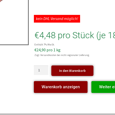
kein DHL Versand möglich!
€
4,48
pro Stück (je 1
Enthält 7% MwSt.
€
24,90
pro 1 kg
Zzgl. Versandkosten bei nicht-regionaler Lieferung.
In den Warenkorb
Warenkorb anzeigen
Weiter e