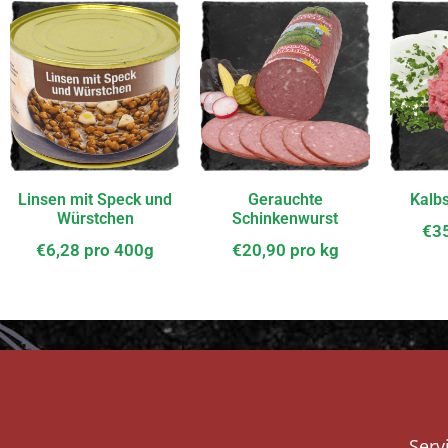
Linsen mit Speck und
Gerauchte
Kalb
Würstchen
Schinkenwurst
€
3
€
6,28
pro 400g
€
20,90
pro kg
Serv