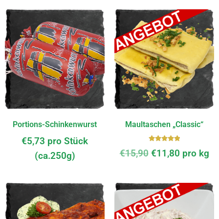
Portions-Schinkenwurst
Maultaschen „Classic“
€
5,73
pro Stück
Bewerte
€
15,90
€
11,80
pro kg
(ca.250g)
t mit
5.00
von
5