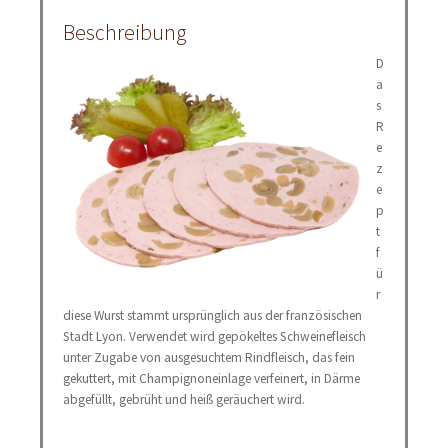
Beschreibung
D
a
s
R
e
z
e
p
t
f
ü
r
diese Wurst stammt ursprünglich aus der französischen
Stadt Lyon. Verwendet wird gepökeltes Schweinefleisch
unter Zugabe von ausgesuchtem Rindfleisch, das fein
gekuttert, mit Champignoneinlage verfeinert, in Därme
abgefüllt, gebrüht und heiß geräuchert wird.