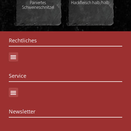
Paniertes
Hackfleisch halb/halb
Schweineschnitzel
Co
Rechtliches
Service
Newsletter