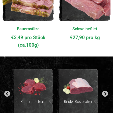
Bauernsülze
Schweinefilet
€
3,49
pro Stück
€
27,90
pro kg
(ca.100g)
alb
Rinderhüftsteak
Rinder-Rostbraten