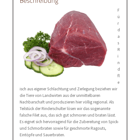
Beschreibung
F
ü
r
d
a
s
R
i
n
d
fl
e
isch aus eigener Schlachtung und Zerlegung beziehen wir
die Tiere von Landwirten aus der unmittelbaren
Nachbarschaft und produzieren hier völlig regional. Als
Teilstück der Rinderschulter lösen wir das sogenannte
falsche Filet aus, das sich gut schmoren und braten lässt.
Es eignet sich hervorragend für die Zubereitung von Spick-
und Schmorbraten sowie für geschmorte Ragouts,
Eintöpfe und Sauerbraten.